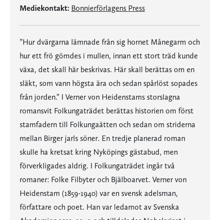
Mediekontakt:
Bonnierförlagens Press
”Hur dvärgarna lämnade från sig hornet Månegarm och
hur ett frö gömdes i mullen, innan ett stort träd kunde
växa, det skall här beskrivas. Här skall berättas om en
släkt, som vann högsta ära och sedan spårlöst sopades
från jorden.” I Verner von Heidenstams storslagna
romansvit Folkungaträdet berättas historien om först
stamfadern till Folkungaätten och sedan om striderna
mellan Birger jarls söner. En tredje planerad roman
skulle ha kretsat kring Nyköpings gästabud, men
förverkligades aldrig. I Folkungaträdet ingår två
romaner: Folke Filbyter och Bjälboarvet. Verner von
Heidenstam (1859-1940) var en svensk adelsman,
författare och poet. Han var ledamot av Svenska