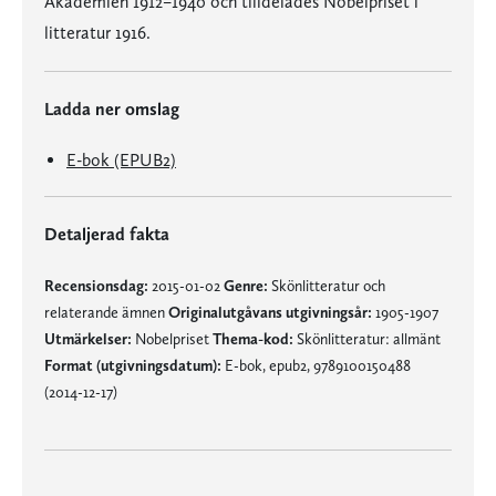
Akademien 1912–1940 och tilldelades Nobelpriset i
litteratur 1916.
Ladda ner omslag
E-bok (EPUB2)
Detaljerad fakta
Recensionsdag:
2015-01-02
Genre:
Skönlitteratur och
relaterande ämnen
Originalutgåvans utgivningsår:
1905-1907
Utmärkelser:
Nobelpriset
Thema-kod:
Skönlitteratur: allmänt
Format (utgivningsdatum):
E-bok, epub2, 9789100150488
(2014-12-17)