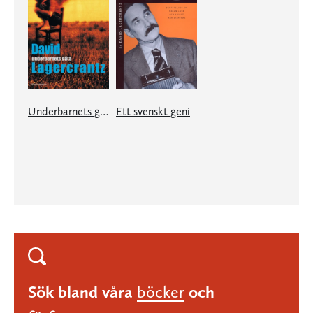
Underbarnets gåta
Ett svenskt geni
Sök bland våra
böcker
och