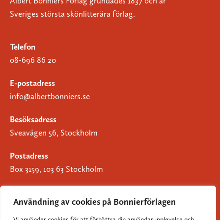
Albert Bonniers Förlag grundades 1837 och är
Sveriges största skönlitterära förlag.
Telefon
08-696 86 20
E-postadress
info@albertbonniers.se
Besöksadress
Sveavägen 56, Stockholm
Postadress
Box 3159, 103 63 Stockholm
Användning av cookies på Bonnierförlagen
Vi använder cookies för att förbättra din användarupplevelse och