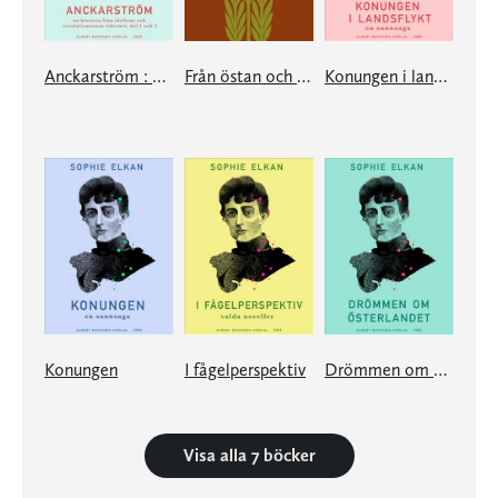
Anckarström : en historia från idyllens och revolutionernas tidevarv, del 1 och 2
Från östan och västan
Konungen i landsflykt
Konungen
I fågelperspektiv
Drömmen om österlandet
Visa alla 7 böcker