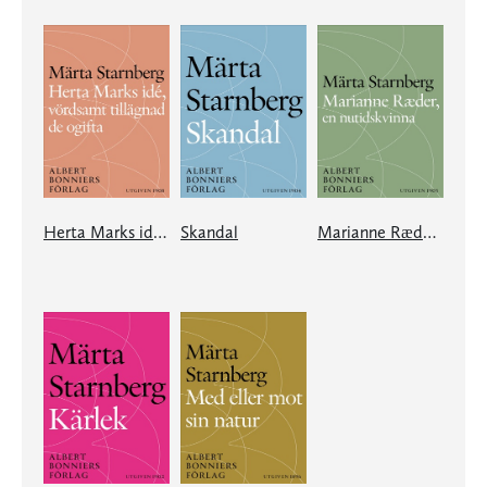
Herta Marks idé, vördsamt tillägnad de ogifta
Skandal
Marianne Ræder, en nutidskvinna