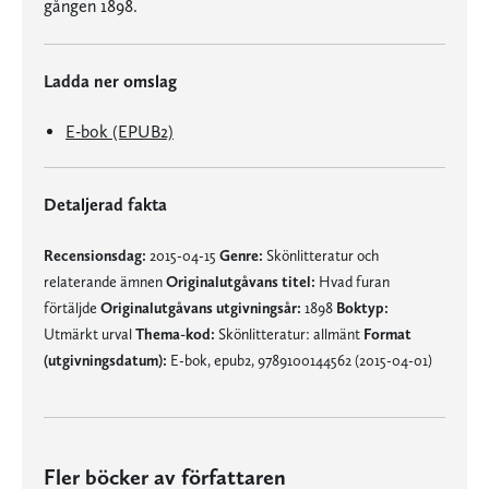
gången 1898.
Ladda ner omslag
E-bok (EPUB2)
Detaljerad fakta
Recensionsdag:
2015-04-15
Genre:
Skönlitteratur och
relaterande ämnen
Originalutgåvans titel:
Hvad furan
förtäljde
Originalutgåvans utgivningsår:
1898
Boktyp:
Utmärkt urval
Thema-kod:
Skönlitteratur: allmänt
Format
(utgivningsdatum):
E-bok, epub2, 9789100144562 (2015-04-01)
Fler böcker av författaren