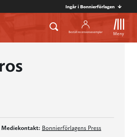
Ingår i Bonnierförlagen
Beställ recensionsexemplar
Meny
ros
Mediekontakt:
Bonnierförlagens Press