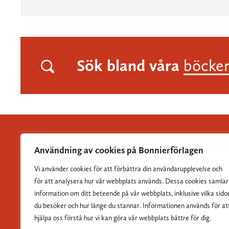
Sök bland våra
böcke
Användning av cookies på Bonnierförlagen
Vi använder cookies för att förbättra din användarupplevelse och
Albert Bonniers Förlag grundades 1837 och är Sveriges
för att analysera hur vår webbplats används. Dessa cookies samlar
största skönlitterära förlag.
information om ditt beteende på vår webbplats, inklusive vilka sido
du besöker och hur länge du stannar. Informationen används för at
hjälpa oss förstå hur vi kan göra vår webbplats bättre för dig.