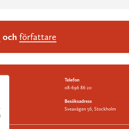
och
r
författare
Telefon
08-696 86 20
Besöksadress
Sveavägen 56, Stockholm
r
t