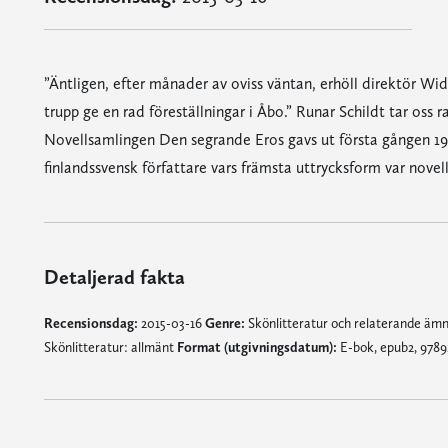
”Äntligen, efter månader av oviss väntan, erhöll direktör Wid
trupp ge en rad föreställningar i Åbo.” Runar Schildt tar oss r
Novellsamlingen Den segrande Eros gavs ut första gången 191
finlandssvensk författare vars främsta uttrycksform var novel
Detaljerad fakta
Recensionsdag:
2015-03-16
Genre:
Skönlitteratur och relaterande äm
Skönlitteratur: allmänt
Format (utgivningsdatum):
E-bok, epub2, 9789