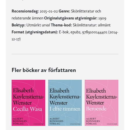
Recensionsdag:
2015-01-02
Genre:
Skönlitteratur och
relaterande ämnen
Originalutgåvans utgivningsår:
1909
Boktyp:
Utmärkt urval
Thema-kod:
Skönlitteratur: allmänt
Format (utgivningsdatum):
E-bok, epub2, 9789100144401 (2014-
12-17)
Fler böcker av författaren