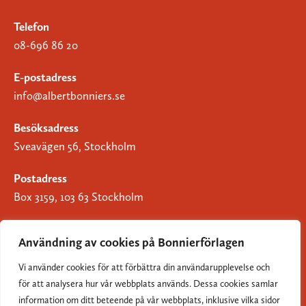
Telefon
08-696 86 20
E-postadress
info@albertbonniers.se
Besöksadress
Sveavägen 56, Stockholm
Postadress
Box 3159, 103 63 Stockholm
Användning av cookies på Bonnierförlagen
Vi använder cookies för att förbättra din användarupplevelse och
Om Bonnierförlagen
för att analysera hur vår webbplats används. Dessa cookies samlar
Cookies
information om ditt beteende på vår webbplats, inklusive vilka sidor