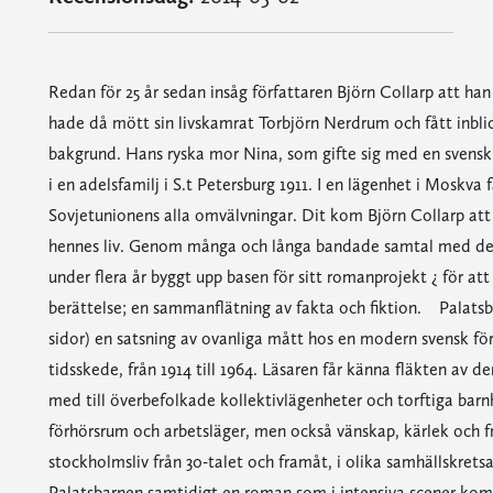
Redan för 25 år sedan insåg författaren Björn Collarp att ha
hade då mött sin livskamrat Torbjörn Nerdrum och fått inblic
bakgrund. Hans ryska mor Nina, som gifte sig med en svensk o
i en adelsfamilj i S.t Petersburg 1911. I en lägenhet i Mosk
Sovjetunionens alla omvälvningar. Dit kom Björn Collarp att r
hennes liv. Genom många och långa bandade samtal med de 
under flera år byggt upp basen för sitt romanprojekt ¿ för a
berättelse; en sammanflätning av fakta och fiktion. Palatsb
sidor) en satsning av ovanliga mått hos en modern svensk förf
tidsskede, från 1914 till 1964. Läsaren får känna fläkten av de
med till överbefolkade kollektivlägenheter och torftiga barn
förhörsrum och arbetsläger, men också vänskap, kärlek och f
stockholmsliv från 30-talet och framåt, i olika samhällskret
Palatsbarnen samtidigt en roman som i intensiva scener komm