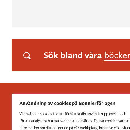
Sök bland våra
böcke
Användning av cookies på Bonnierförlagen
Vi använder cookies för att förbättra din användarupplevelse och
Albert Bonniers Förlag grundades 1837 och är Sveriges
för att analysera hur vår webbplats används. Dessa cookies samlar
största skönlitterära förlag.
information om ditt beteende på vår webbplats, inklusive vilka sido