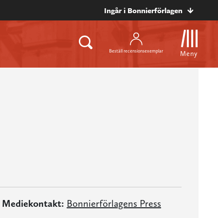
Ingår i Bonnierförlagen
Beställ recensionsexemplar
Meny
Mediekontakt:
Bonnierförlagens Press