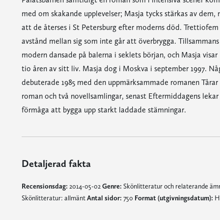
med om skakande upplevelser; Masja tycks stärkas av dem, 
att de återses i St Petersburg efter moderns död. Trettiofem 
avstånd mellan sig som inte går att överbrygga. Tillsammans
modern dansade på balerna i seklets början, och Masja visar
tio åren av sitt liv. Masja dog i Moskva i september 1997. N
debuterade 1985 med den uppmärksammade romanen Tårar för 
roman och två novellsamlingar, senast Eftermiddagens lekar 1
förmåga att bygga upp starkt laddade stämningar.
Detaljerad fakta
Recensionsdag:
2014-05-02
Genre:
Skönlitteratur och relaterande ä
Skönlitteratur: allmänt
Antal sidor:
750
Format (utgivningsdatum):
Hä