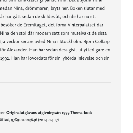
medan Nina, drömmaren, bryts ner. Boken slutar med
år har gått sedan de skildes åt, och de har nu ett
 besöker de Eremitaget, det forna Vinterpalatset där
 Nina den stol där modern satt som museivakt de sista
ågra veckor senare avled Nina i Stockholm. Björn Collarp
Alexander. Han har sedan dess givit ut ytterligare en
992. Han har lovordats för sin lyhörda inlevelse och sin
mnen
Originalutgåvans utgivningsår:
1999
Thema-kod:
ftad, 9789101003646 (2014-04-17)