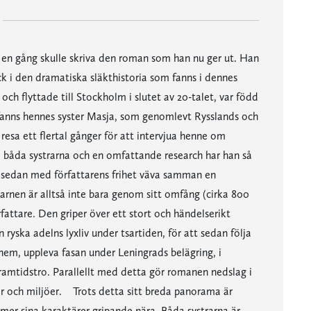
n en gång skulle skriva den roman som han nu ger ut. Han
k i den dramatiska släkthistoria som fanns i dennes
ch flyttade till Stockholm i slutet av 20-talet, var född
va fanns hennes syster Masja, som genomlevt Rysslands och
esa ett flertal gånger för att intervjua henne om
båda systrarna och en omfattande research har han så
tt sedan med författarens frihet väva samman en
arnen är alltså inte bara genom sitt omfång (cirka 800
attare. Den griper över ett stort och händelserikt
n ryska adelns lyxliv under tsartiden, för att sedan följa
hem, uppleva fasan under Leningrads belägring, i
ramtidstro. Parallellt med detta gör romanen nedslag i
sar och miljöer. Trots detta sitt breda panorama är
er sina karaktärer gripande nära. Båda systrarna är