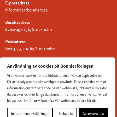
E-postadress
info@albertbonniers.se
Besöksadress
Sveavägen 56, Stockholm
Postadress
Box 3159, 103 63 Stockholm
Användning av cookies på Bonnierförlagen
Vi använder cookies för att förbättra din användarupplevelse och
Om Bonnierförlagen
för att analysera hur vår webbplats används. Dessa cookies samlar
Cookies
information om ditt beteende på vår webbplats, inklusive vilka sidor
du besöker och hur länge du stannar. Informationen används för att
Integritetspolicy
hjälpa oss förstå hur vi kan göra vår webbplats bättre för dig.
Justera mina inställningar
Neka alla
Acceptera alla