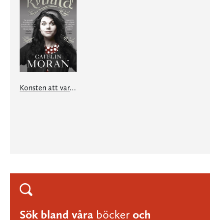
Konsten att vara kvinna
Sök bland våra
böcker
och