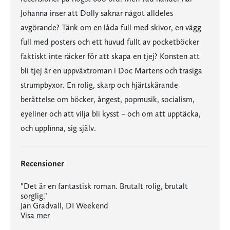
Johanna inser att Dolly saknar något alldeles
avgörande? Tänk om en låda full med skivor, en vägg
full med posters och ett huvud fullt av pocketböcker
faktiskt inte räcker för att skapa en tjej? Konsten att
bli tjej är en uppväxtroman i Doc Martens och trasiga
strumpbyxor. En rolig, skarp och hjärtskärande
berättelse om böcker, ångest, popmusik, socialism,
eyeliner och att vilja bli kysst – och om att upptäcka,
och uppfinna, sig själv.
Recensioner
"Det är en fantastisk roman. Brutalt rolig, brutalt
sorglig."
Jan Gradvall, DI Weekend
"Det är en fantastisk roman. Brutalt rolig, brutalt sorglig."
lånade jag ut den till min fru. När hon läst klart ska jag läsa den igen.
"fenomenal tonträff när det kommer till att skildra den brittiska arbetarklassen"
har Caitlin Moran än en gång visat att hon är en stark och omutlig samtidsskildrare. Det här är Bridget Jones, den gothiga och snuskiga versionen där huvudpersonen aldrig låter sig bekommas av extrakilon och arkiverade relationsteorier. Johanna gör saker för sin skull, inte för männens, och Moran skriver som vanligt på sitt eget vildvuxna vis. Det är pratigt, ojämnt och rörigt – och lyckas kanske just därför bryta sig ut ur våra trängsta och tjatigaste tvångströjor: klassens och könets."
"Morans och min dagbok måste ha sett exakt likadana ut."
är en berättelse om klasskillnader, att växa upp och hitta sin identitet. Och precis som Morans tidigare böcker är det oemotståndligt, slagkraftigt och väldigt roligt. … Man får verkligen en kick av att läsa Moran."
"grejen med Moran är att vad hon än skriver om så har hon något intressant att säga."
Visa mer