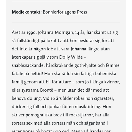
Mediekontakt:
Bonnierförlagens Press
Året är 1990. Johanna Morrigan, 14 år, har skämt ut sig
så fullständigt på lokal-tv att hon beslutar sig för att
det inte är någon idé att vara Johanna längre utan
återskapar sig själv som Dolly Wilde –
snabbsnackande, hårdkrökande goth-hjälte och femme
fatale på heltid! Hon ska rädda sin fattiga bohemiska
familj genom att bli författare – som Jo i Unga kvinnor,
eller systrarna Brontë – men utan det där med att
behöva dö ung. Vid 16 års ålder röker hon cigaretter,
dricker sig full och jobbar för en musiktidning. Hon
skriver pornografiska brev till rockstjärnor, har alla
sorters sex med alla sorters män och sågar band i
recensioner på högst 600 ord. Men vad händer när