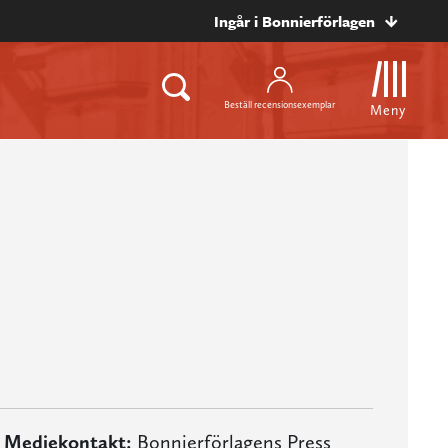
Ingår i Bonnierförlagen
Beställ recensionsexemplar
Meny
Mediekontakt:
Bonnierförlagens Press