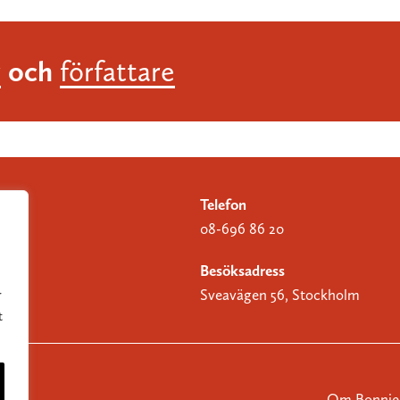
och
r
författare
Telefon
08-696 86 20
Besöksadress
Sveavägen 56, Stockholm
r
t
Om Bonnier