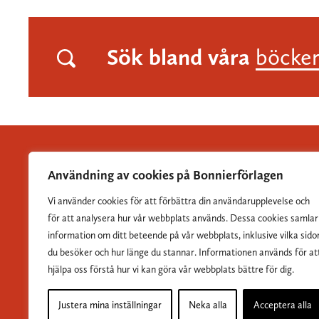
Sök bland våra
böcke
Användning av cookies på Bonnierförlagen
Vi använder cookies för att förbättra din användarupplevelse och
Albert Bonniers Förlag grundades 1837 och är Sveriges
för att analysera hur vår webbplats används. Dessa cookies samlar
största skönlitterära förlag.
information om ditt beteende på vår webbplats, inklusive vilka sido
du besöker och hur länge du stannar. Informationen används för at
hjälpa oss förstå hur vi kan göra vår webbplats bättre för dig.
Justera mina inställningar
Neka alla
Acceptera alla