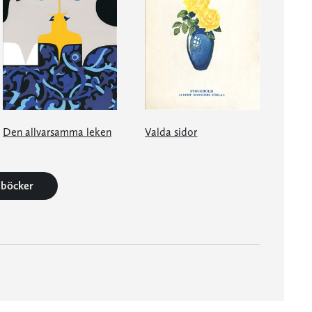
Den allvarsamma leken
Valda sidor
6 böcker