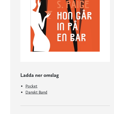
Ladda ner omslag
Pocket
Danskt Band