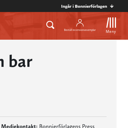
Ingår i Bonnierförlagen
Beställ recensionsexemplar
Meny
n bar
Mediekontakt:
Bonnierförlagens Press