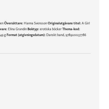
nen
Översättare:
Hanna Svensson
Originalutgåvans titel:
A Girl
vare:
Elina Grandin
Boktyp:
erotiska böcker
Thema-kod:
49 g
Format (utgivningsdatum):
Danskt band, 9789100137786