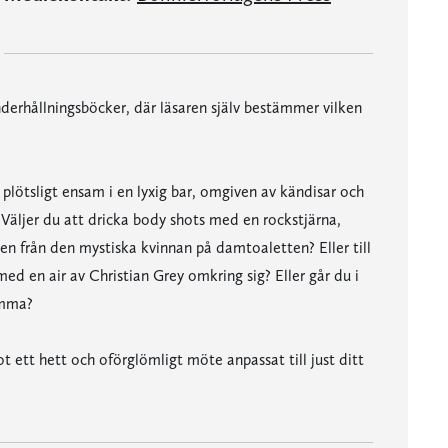
underhållningsböcker, där läsaren själv bestämmer vilken
g plötsligt ensam i en lyxig bar, omgiven av kändisar och
g? Väljer du att dricka body shots med en rockstjärna,
iten från den mystiska kvinnan på damtoaletten? Eller till
med en air av Christian Grey omkring sig? Eller går du i
emma?
 ett hett och oförglömligt möte anpassat till just ditt