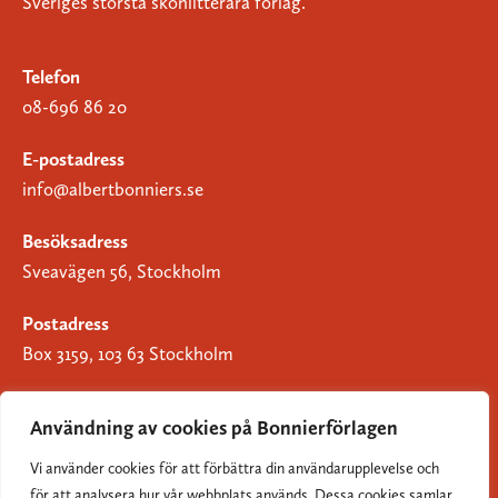
Sveriges största skönlitterära förlag.
Telefon
08-696 86 20
E-postadress
info@albertbonniers.se
Besöksadress
Sveavägen 56, Stockholm
Postadress
Box 3159, 103 63 Stockholm
Användning av cookies på Bonnierförlagen
Vi använder cookies för att förbättra din användarupplevelse och
Om Bonnierförlagen
för att analysera hur vår webbplats används. Dessa cookies samlar