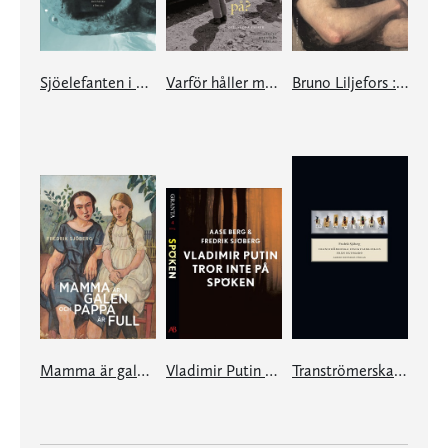
Sjöelefanten i Bukarest
Varför håller man på?
Bruno Liljefors : en biografi av Fredrik Sjöberg
Mamma är galen och pappa är full
Vladimir Putin tror inte på spöken: en e-singel ur Granta #4
Tranströmerska insektsamlingen