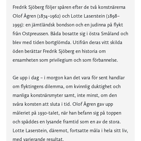
Fredrik Sjöberg följer spåren efter de två konstnärerna
Olof Ågren (1874–1962) och Lotte Laserstein (1898–
1993): en jämtländsk bondson och en judinna på flykt
från Ostpreussen. Båda bosatte sig i östra Småland och
blev med tiden bortglömda. Utifrån deras vitt skilda
öden berättar Fredrik Sjöberg en historia om
ensamheten som privilegium och som förbannelse.
Ge upp i dag – i morgon kan det vara för sent handlar
om flyktingens dilemma, om kvinnlig duktighet och
manliga konstnärsmyter samt, inte minst, om den
svåra konsten att sluta i tid. Olof Ågren gav upp
måleriet på 1930-talet, när han befann sig på toppen
och spåddes en lysande framtid som en av de stora.
Lotte Laserstein, däremot, fortsatte måla i hela sitt liv,
med varierande resultat.