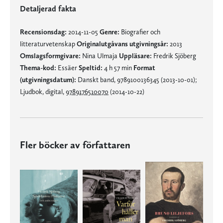
Detaljerad fakta
Recensionsdag:
2014-11-05
Genre:
Biografier och
litteraturvetenskap
Originalutgåvans utgivningsår:
2013
Omslagsformgivare:
Nina Ulmaja
Uppläsare:
Fredrik Sjöberg
Thema-kod:
Essäer
Speltid:
4 h 57 min
Format
(utgivningsdatum):
Danskt band, 9789100136345 (2013-10-01);
Ljudbok, digital,
9789176510070
(2014-10-22)
Fler böcker av författaren