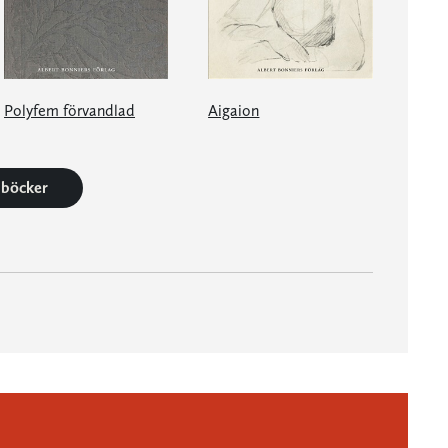
Polyfem förvandlad
Aigaion
4 böcker