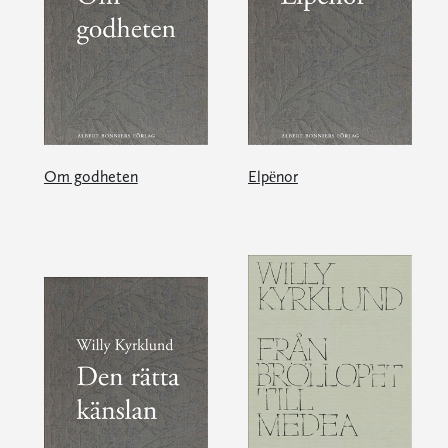
Om godheten
Elpënor