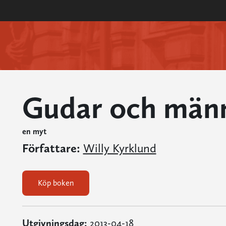
Gudar och männ
en myt
Författare:
Willy Kyrklund
Köp boken
Utgivningsdag:
2013-04-18