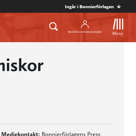
Ingår i Bonnierförlagen
Beställ recensionsexemplar
Meny
iskor
Mediekontakt:
Bonnierförlagens Press