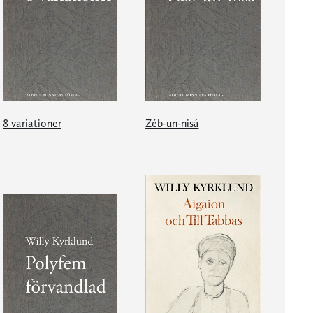
8 variationer
Zéb-un-nisá