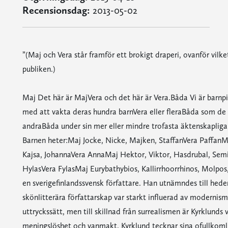
Recensionsdag:
2013-05-02
”(Maj och Vera står framför ett brokigt draperi, ovanför vil
publiken.)
Maj Det här är MajVera och det här är Vera.Båda Vi är barnp
med att vakta deras hundra barnVera eller fleraBåda som de 
andraBåda under sin mer eller mindre trofasta äktenskaplig
Barnen heter:Maj Jocke, Nicke, Majken, StaffanVera PaffanMaj
Kajsa, JohannaVera AnnaMaj Hektor, Viktor, Hasdrubal, Semi
HylasVera FylasMaj Eurybathybios, Kallirrhoorrhinos, Molpos
en sverigefinlandssvensk författare. Han utnämndes till hede
skönlitterära författarskap var starkt influerad av modernism
uttryckssätt, men till skillnad från surrealismen är Kyrklu
meningslöshet och vanmakt. Kyrklund tecknar sina ofullkoml