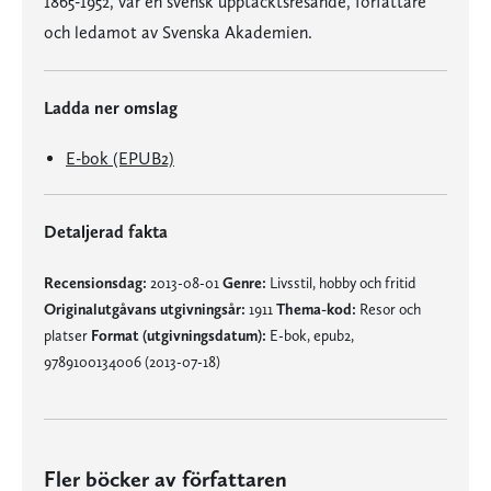
1865-1952, var en svensk upptäcktsresande, författare
och ledamot av Svenska Akademien.
Ladda ner omslag
E-bok (EPUB2)
Detaljerad fakta
Recensionsdag:
2013-08-01
Genre:
Livsstil, hobby och fritid
Originalutgåvans utgivningsår:
1911
Thema-kod:
Resor och
platser
Format (utgivningsdatum):
E-bok, epub2,
9789100134006 (2013-07-18)
Fler böcker av författaren