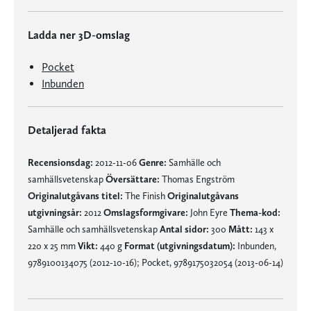
Ladda ner 3D-omslag
Pocket
Inbunden
Detaljerad fakta
Recensionsdag:
2012-11-06
Genre:
Samhälle och
samhällsvetenskap
Översättare:
Thomas Engström
Originalutgåvans titel:
The Finish
Originalutgåvans
utgivningsår:
2012
Omslagsformgivare:
John Eyre
Thema-kod:
Samhälle och samhällsvetenskap
Antal sidor:
300
Mått:
143 x
220 x 25 mm
Vikt:
440 g
Format (utgivningsdatum):
Inbunden,
9789100134075 (2012-10-16); Pocket, 9789175032054 (2013-06-14)