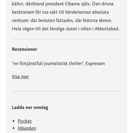
källor, däribland president Obama själv. Den drivna
berättelsen för oss rakt till händelsernas absoluta
centrum: där besluten fattades, där historia skrevs.
Hela vägen till det blodiga slutet i villan i Abbottabad.
Recensioner
"en förtjänstfull journalistisk thriller", Expressen
"Bowden vet hur man berättar en historia från a till b utan att tappa sina läsare." Göteborgs-Posten
Visa mer
Ladda ner omslag
Pocket
Inbunden