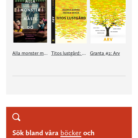
Alla monster måste dö!
Titos lustgård: en e-singel ur Granta #2
Granta #2: Arv
Sök bland våra
böcker
och