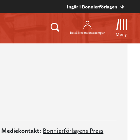
Ingår i Bonnierförlagen
Beställ recensionsexemplar
Meny
Mediekontakt:
Bonnierförlagens Press