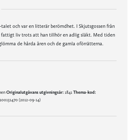
talet och var en litterär berömdhet. I Skjutsgossen från
attigt liv trots att han tillhör en adlig släkt. Med tiden
e glömma de hårda åren och de gamla oförrätterna.
mnen
Originalutgåvans utgivningsår:
1841
Thema-kod:
100131470 (2012-09-14)