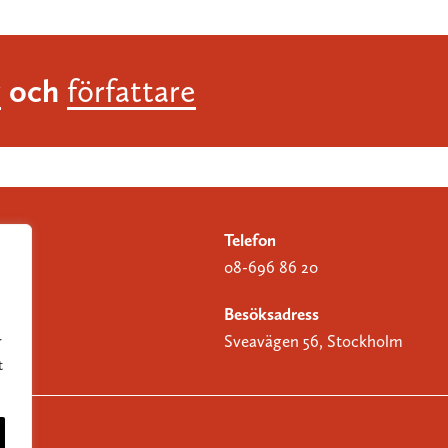
och
r
författare
Telefon
08-696 86 20
Besöksadress
Sveavägen 56, Stockholm
r
t