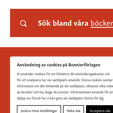
Sök bland våra
böcke
Användning av cookies på Bonnierförlagen
Vi använder cookies för att förbättra din användarupplevelse och
Albert Bonniers Förlag grundades 1837 och är Sveriges
för att analysera hur vår webbplats används. Dessa cookies samlar
största skönlitterära förlag.
information om ditt beteende på vår webbplats, inklusive vilka sido
du besöker och hur länge du stannar. Informationen används för at
hjälpa oss förstå hur vi kan göra vår webbplats bättre för dig.
Justera mina inställningar
Neka alla
Acceptera alla