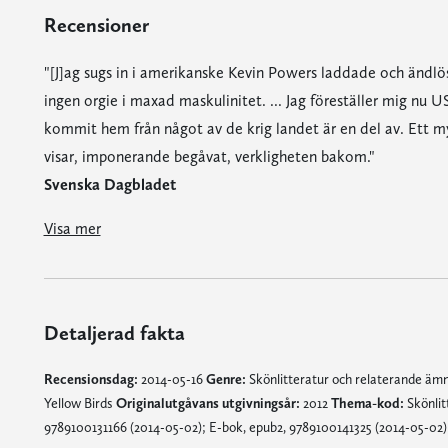
Recensioner
"[J]ag sugs in i amerikanske Kevin Powers laddade och ändlös
ingen orgie i maxad maskulinitet. ... Jag föreställer mig nu U
kommit hem från något av de krig landet är en del av. Ett myl
visar, imponerande begåvat, verkligheten bakom."
Svenska Dagbladet
"[J]ag sugs in i amerikanske Kevin Powers laddade och ändlöst sorgsna debutroman ... Jag kapitulerar. Det här är ingen orgie i maxad maskulinitet. ... Jag föreställer mig nu USA:s karta med en prick för varje trasig själ som har kommit hem från något av de krig landet är en del av. Ett myller av trasiga hjärtan och hjärnor. ... Kevin Powers visar, imponerande begåvat, verkligheten bakom."
"Det är inte ofta man träffar på en roman som är allt det som kritikerna hyllat den för. Rörande, enastående, poetisk, våldsam och me
"[E]n författare med stor och lyhörd förmåga att beskriva den civiliserade fernissans bräcklighet, hur människan hamnar i existentiell gungning på krigstillståndets osäkrade mark. ... De detaljerade beskrivningarna av soldaternas vardag är hisnande och fruktansvärd läsning, där varje ord och varje rad utan ett uns agitation påvisar vansinnigheten i den företeelse som kallas krig."
Visa mer
Detaljerad fakta
Recensionsdag:
2014-05-16
Genre:
Skönlitteratur och relaterande ä
Yellow Birds
Originalutgåvans utgivningsår:
2012
Thema-kod:
Skönlit
9789100131166 (2014-05-02); E-bok, epub2, 9789100141325 (2014-05-02)