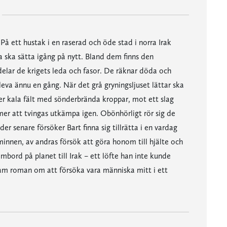
" På ett hustak i en raserad och öde stad i norra Irak
a ska sätta igång på nytt. Bland dem finns den
delar de krigets leda och fasor. De räknar döda och
eva ännu en gång. När det grå gryningsljuset lättar ska
ver kala fält med sönderbrända kroppar, mot ett slag
 att tvingas utkämpa igen. Obönhörligt rör sig de
enare försöker Bart finna sig tillrätta i en vardag
nen, av andras försök att göra honom till hjälte och
bord på planet till Irak – ett löfte han inte kunde
sam roman om att försöka vara människa mitt i ett