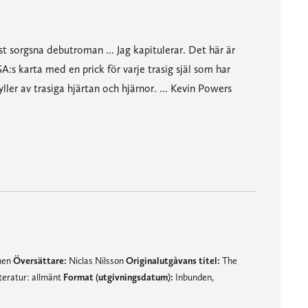
t sorgsna debutroman ... Jag kapitulerar. Det här är
SA:s karta med en prick för varje trasig själ som har
ler av trasiga hjärtan och hjärnor. ... Kevin Powers
d en stilistisk skärpa och litterär blick som är få debutanter förunnat."
mnen
Översättare:
Niclas Nilsson
Originalutgåvans titel:
The
teratur: allmänt
Format (utgivningsdatum):
Inbunden,