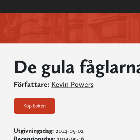
De gula fåglarn
Författare:
Kevin Powers
Köp boken
Utgivningsdag:
2014-05-02
Recensionsdag:
2014-05-16