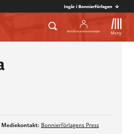
Ingår i Bonnierförlagen
Beställ recensionsexemplar
Meny
a
Mediekontakt:
Bonnierförlagens Press