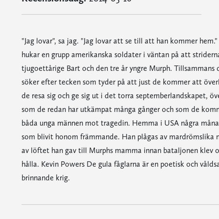
"Jag lovar", sa jag. "Jag lovar att se till att han kommer hem.
hukar en grupp amerikanska soldater i väntan på att stridern
tjugoettårige Bart och den tre år yngre Murph. Tillsammans 
söker efter tecken som tyder på att just de kommer att överl
de resa sig och ge sig ut i det torra septemberlandskapet, ö
som de redan har utkämpat många gånger och som de kommer
båda unga männen mot tragedin. Hemma i USA några månader s
som blivit honom främmande. Han plågas av mardrömslika min
av löftet han gav till Murphs mamma innan bataljonen klev om
hålla. Kevin Powers De gula fåglarna är en poetisk och våld
brinnande krig.