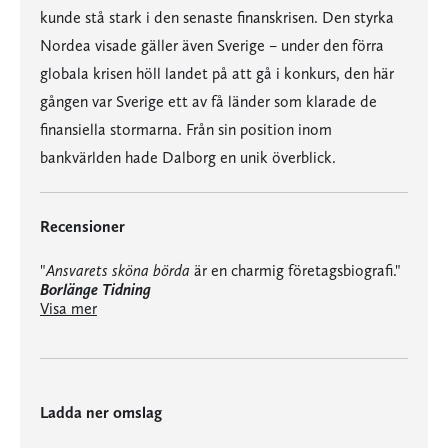
kunde stå stark i den senaste finanskrisen. Den styrka
Nordea visade gäller även Sverige – under den förra
globala krisen höll landet på att gå i konkurs, den här
gången var Sverige ett av få länder som klarade de
finansiella stormarna. Från sin position inom
bankvärlden hade Dalborg en unik överblick.
Recensioner
"
Ansvarets sköna börda
är en charmig företagsbiografi."
Borlänge Tidning
"Historien om hur Hans Dalborg under sina 20 år inom Nordbanken/ Nordea först försökte rädda verksamheten i en grunden misslyckad statlig bank, och sedan utvecklade den till Nordens största bankkoncern, är läsvärd."
Visa mer
Ladda ner omslag