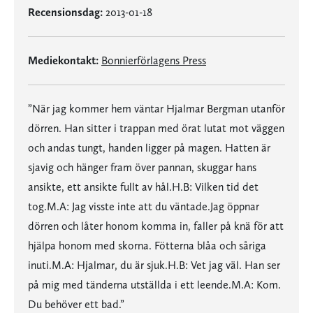
Recensionsdag:
2013-01-18
Mediekontakt:
Bonnierförlagens Press
”När jag kommer hem väntar Hjalmar Bergman utanför
dörren. Han sitter i trappan med örat lutat mot väggen
och andas tungt, handen ligger på magen. Hatten är
sjavig och hänger fram över pannan, skuggar hans
ansikte, ett ansikte fullt av hål.H.B: Vilken tid det
tog.M.A: Jag visste inte att du väntade.Jag öppnar
dörren och låter honom komma in, faller på knä för att
hjälpa honom med skorna. Fötterna blåa och såriga
inuti.M.A: Hjalmar, du är sjuk.H.B: Vet jag väl. Han ser
på mig med tänderna utställda i ett leende.M.A: Kom.
Du behöver ett bad.”