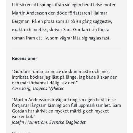
I försöken att springa ifrån sin egen berättelse möter
Martin Andersson den döde författaren Hjalmar
Bergman. På en prosa som är på en gång suggestiv,
exakt och poetisk, skriver Sara Gordan i sin första
roman fram ett liv, som vägrar låta sig naglas fast.
Recensioner
"Gordans roman är en av de skummaste och mest
intrikata böcker jag läst på länge. Jag både älskar den
och mår förbannat dåligt av den."
Aase Berg, Dagens Nyheter
"Martin Anderssons irrvägar kring sin egen berättelse
förtjänar långsam läsning och full uppmärksamhet. Sara
Gordan har skrivit en mycket märklig och mycket
vacker bok."
Josefin Holmström, Svenska Dagbladet
"Gordans roman är en av de skummaste och mest intrikata böcker jag läst på länge. Jag både älskar den och mår förbannat dåligt av den."
"Martin Anderssons irrvägar kring sin egen berättelse förtjänar långsam läsning och full uppmärksamhet. Sara Gordan har skrivit en mycket märklig och mycket vacker bok."