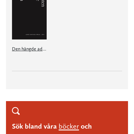
Den hängde advokaten
Sök bland våra
böcker
och