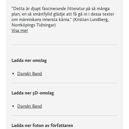
"Detta är djupt fascinerande litteratur på så många
plan, en så smärtfylld glädje att få gå in i dessa texter
om människans innersta kärna." (Kristian Lundberg,
Norrköpings Tidningar)
"Detta är djupt fascinerande litteratur på så många plan, en så smärtfylld glädje att få gå in i dessa texter om människans innersta kärna." (Kristian Lundberg, Norrköpings Tidningar)
Visa mer
Ladda ner omslag
Danskt Band
Ladda ner 3D-omslag
Danskt Band
Ladda ner foton av författaren