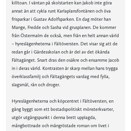
killtoan. I väntan på skolstarten kan Jakob inte göra
annat än att cykla runt Karlaplansfontänen och öva
frisparkar i Gustav Adolfsparken. En dag möter han
Mange, Fredde och Sasha vid grusplanen. De kommer
från Östermalm de också, men från en helt annan värld
– hyreslägenheterna i Fältöversten. Det visar sig att de
redan går i Gärdesskolan och är del av det ökända
Fältagänget. Snart dras den osäkre och ensamme Jacob
in i deras värld. Kontrasten är skarp mellan hans trygga
överklassfamilj och Fältagängets vardag med fylla,
slagsmål, rån och droger.
Hyreslägenheterna och köpcentret i Fältöversten, en
gång byggt som ett bostadspolitiskt mönsterkvarter,
utgör utgångspunkt i denna brett upplagda,
mångbottnade och mångröstade roman om livet i