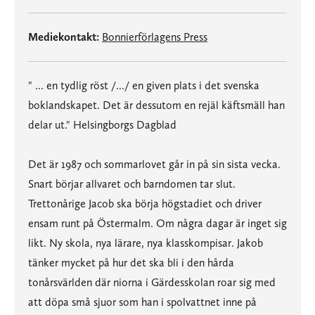
Mediekontakt:
Bonnierförlagens Press
" ... en tydlig röst /.../ en given plats i det svenska
boklandskapet. Det är dessutom en rejäl käftsmäll han
delar ut." Helsingborgs Dagblad
Det är 1987 och sommarlovet går in på sin sista vecka.
Snart börjar allvaret och barndomen tar slut.
Trettonårige Jacob ska börja högstadiet och driver
ensam runt på Östermalm. Om några dagar är inget sig
likt. Ny skola, nya lärare, nya klasskompisar. Jakob
tänker mycket på hur det ska bli i den hårda
tonårsvärlden där niorna i Gärdesskolan roar sig med
att döpa små sjuor som han i spolvattnet inne på