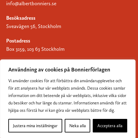
info@albertbonniers.se
Besöksadress
Sveavägen 56, Stockholm
Postadress
Box 3159, 103 63 Stockholm
Användning av cookies på Bonnierförlagen
Vi använder cookies för att förbättra din användarupplevelse och
Om Bonnierförlagen
för att analysera hur vår webbplats används. Dessa cookies samlar
Cookies
information om ditt beteende på vår webbplats, inklusive vilka sidor
du besöker och hur länge du stannar. Informationen används för att
Integritetspolicy
hjälpa oss förstå hur vi kan göra vår webbplats bättre för dig.
Justera mina inställningar
Neka alla
Acceptera alla