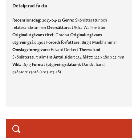
Detaljerad fakta
Recensionsdag:
2013-04-12
Genre:
Skönlitteratur och
relaterande ämnen
Översättare:
Ulrika Wallenström
Originalutgåvans titel:
Gradiva
Originalutgåvans
utgivningsår:
1902
Förordsförfattare:
Birgit Munkhammar
Omslagsformgivare:
Edvard Derkert
Thema-kod:
Skönlitteratur: allmänt
Antal sidor:
134
Mått:
122 x 180 x 12 mm
Vikt:
167 g
Format (utgivningsdatum):
Danskt band,
9789100133016 (2013-03-28)