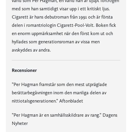
värld som Per Hagman, en värld han är djupt förtrogen
med som han samtidigt visar upp i ett kritiskt ljus.
Cigarett är hans debutroman från 1991 och är första
delen i romantriologin Cigarett-Pool-Volt. Boken fick
en enorm uppmärksamhet när den först kom ut och
hyllades som generationsroman av vissa men
avskyddes av andra.
Recensioner
”Per Hagman framstår som den mest utpräglade
berättarbegåvningen inom den manliga delen av
nittiotalsgenerationen.” Aftonbladet
”Per Hagman är en samhällsskildrare av rang.” Dagens
Nyheter