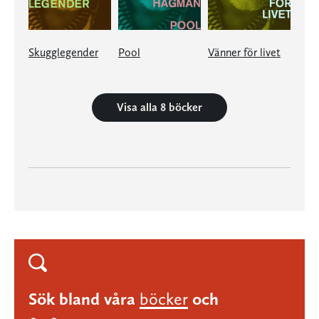
Skugglegender
Pool
Vänner för livet
Visa alla 8 böcker
Sök bland våra
böcker
och