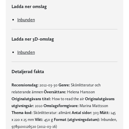
Ladda ner omslag
Inbunden
Ladda ner 3D-omslag
Inbunden
Detaljerad fakta
Recensionsdag:
2012-03-30
Genre:
Skönlitteratur och
relaterande ämnen
Översättare:
Helena Hansson
Originalutgåvans titel:
How to read the air
Originalutgåvans
utgivningsår:
2010
Omslagsformgivare:
Marina Mattsson
Thema-kod:
Skönlitteratur: allmänt
Antal sidor:
303
Mått:
145
x 220 x 25 mm
Vikt:
450 g
Format (utgivningsdatum):
Inbunden,
9789100126520 (2012-03-16)