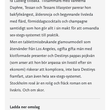
få Ludwig tillbaka. Tillsammans med vännerna
Daphne, Tessan och Tessans lillasyster parerar hon
bakfylleångest, åldersnoja och begynnande livsleda
med flärd, förmiddagscocktails och champagne
samtidigt som hon gör allt i sin makt för att omvandla
sex-stegs-systemet till praktik.
Men en tablettmissbrukande glamourmodell som
återvänder från Los Angeles, ogifta gifta män med
klotformade presenter och Destinys pappas pojkvän
(som anser att hon bör anpassa sin livsstil efter sin
ekonomi) riskerar att komplicera, inte bara Destinys
framfart, utan även hela sex-stegs-systemet.
Stockholm rosé är en rolig och fräck roman om en
livskris. Och om skor.
Ladda ner omslag