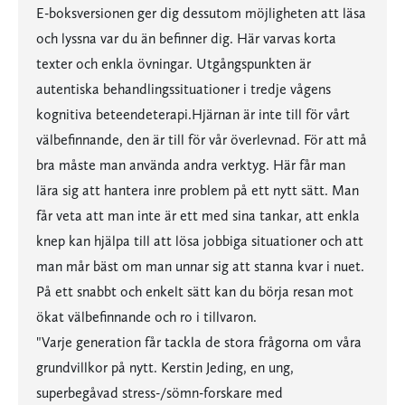
E-boksversionen ger dig dessutom möjligheten att läsa
och lyssna var du än befinner dig. Här varvas korta
texter och enkla övningar. Utgångspunkten är
autentiska behandlingssituationer i tredje vågens
kognitiva beteendeterapi.Hjärnan är inte till för vårt
välbefinnande, den är till för vår överlevnad. För att må
bra måste man använda andra verktyg. Här får man
lära sig att hantera inre problem på ett nytt sätt. Man
får veta att man inte är ett med sina tankar, att enkla
knep kan hjälpa till att lösa jobbiga situationer och att
man mår bäst om man unnar sig att stanna kvar i nuet.
På ett snabbt och enkelt sätt kan du börja resan mot
ökat välbefinnande och ro i tillvaron.
"Varje generation får tackla de stora frågorna om våra
grundvillkor på nytt. Kerstin Jeding, en ung,
superbegåvad stress-/sömn-forskare med