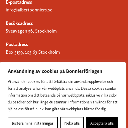
E-postadress
info@albertbonniers.se
Besöksadress
Sveavägen 56, Stockholm
Postadress
Box 3159, 103 63 Stockholm
Användning av cookies på Bonnierförlagen
Vi använder cookies för att förbättra din användarupplevelse och
Om Bonnierförlagen
för att analysera hur vår webbplats används. Dessa cookies samlar
Cookies
information om ditt beteende på vår webbplats, inklusive vilka sidor
du besöker och hur länge du stannar. Informationen används för att
Integritetspolicy
hjälpa oss förstå hur vi kan göra vår webbplats bättre för dig.
Justera mina inställningar
Neka alla
Acceptera alla