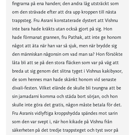
fingrarna på ena handen; den andra låg utsträckt som
om den strävade efter att dra upp kroppen till nästa
trappsteg. Fru Asrani konstaterade dystert att Vishnu
inte bara hade kräkts utan också gjort på sig. Hon
hade förmanat grannen, fru Pathak, att inte ge honom
något att äta när han var så sjuk, men när brydde sig
den människan någonsin om vad man sa? Hon försökte
låta bli att se på den stora fläcken som var på väg att
breda ut sig genom det slitna tyget i Vishnus kakibyxor,
de som hennes man hade skänkt honom vid senaste
divali-festen. Vilket elände de skulle bli tvungna att be
sin jamadarni komma och städa bort sörjan, och hon
skulle inte göra det gratis, någon måste betala för det.
Fru Asranis vidlyftiga kroppshydda spändes mot sarin
som den var svept i, när hon kikade på Vishnu från
säkerheten på det tredje trappsteget och tyst svor på