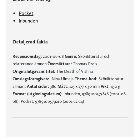
Pocket
Inbunden
Detaljerad fakta
Recensionsdag:
2001-06-08
Genre:
Skönlitteratur och
relaterande ämnen
Översättare:
Thomas Preis
Originalutgåvans titel:
The Death of Vishnu
Omslagsformgivare:
Nina Ulmaja
Thema-kod:
Skönlitteratur:
allmänt
Antal sidor:
380
Mått:
125 x 177 x 30 mm
Vikt:
450 g
Format (utgivningsdatum):
Inbunden, 9789100573836 (2001-06-
08); Pocket, 9789100579210 (2001-12-14)