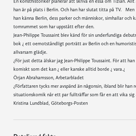
En konsthistoriker planerar att skriva en essä om Tizian. Allt 
han är på plats i Berlin. Och han har slutat titta på TV. Men 
han känna Berlin, dess parker och människor, simhallar och ka
tomrummet som har uppstått efter den.
Jean-Philippe Toussaint blev känd för sin underfundiga debu
bok ¿ ett oemotståndligt porträtt av Berlin och en humoristisk
allvarsam glädje.
¿För just detta älskar jag Jean-Philippe Toussaint. För att han
komiskt som det kan ¿ eller kanske alltid borde ¿ vara.¿
Örjan Abrahamsson, Arbetarbladet
¿Författaren tycks mer avspänd än någonsin, ibland blir han r
situationskomik når ett par fullträffar som får en att vika sig 
Kristina Lundblad, Göteborgs-Posten