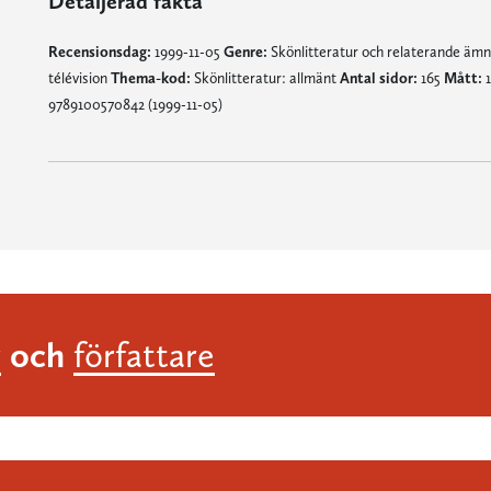
Detaljerad fakta
Recensionsdag:
1999-11-05
Genre:
Skönlitteratur och relaterande äm
télévision
Thema-kod:
Skönlitteratur: allmänt
Antal sidor:
165
Mått:
1
9789100570842 (1999-11-05)
och
r
författare