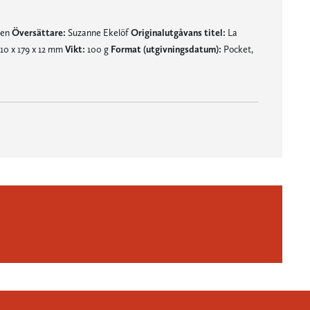
nen
Översättare:
Suzanne Ekelöf
Originalutgåvans titel:
La
10 x 179 x 12 mm
Vikt:
100 g
Format (utgivningsdatum):
Pocket,