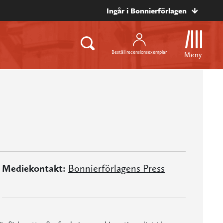
Ingår i Bonnierförlagen
Beställ recensionsexemplar
Meny
Mediekontakt:
Bonnierförlagens Press