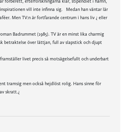
är förberett, efterforskningarna klar, stipendiet i hamn,
inspirationen vill inte infinna sig. Medan han väntar lär
féer. Men TV:n är fortfarande centrum i hans liv ¿ eller
troman Badrummet (1985). TV är en minst lika charmig
 betraktelse över lättjan, full av slapstick och djupt
 framställer livet precis så motsägelsefullt och underbart
ent tramsig men också hejdlöst rolig. Hans sinne för
av skratt.¿