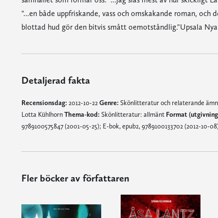
"...en både uppfriskande, vass och omskakande roman, och den
blottad hud gör den bitvis smått oemotståndlig."Upsala Nya
Detaljerad fakta
Recensionsdag:
2012-10-22
Genre:
Skönlitteratur och relaterande äm
Lotta Kühlhorn
Thema-kod:
Skönlitteratur: allmänt
Format (utgivnin
9789100575847 (2001-05-25); E-bok, epub2, 9789100133702 (2012-10-08
Fler böcker av författaren