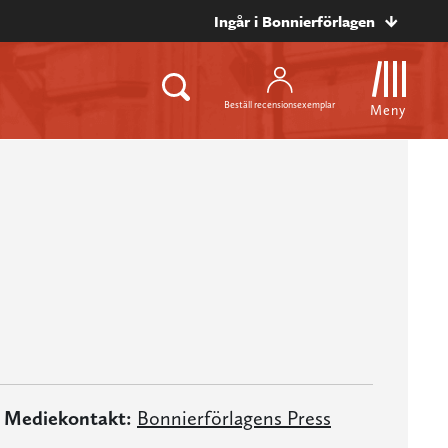
Ingår i Bonnierförlagen
Beställ recensionsexemplar
Meny
Mediekontakt:
Bonnierförlagens Press