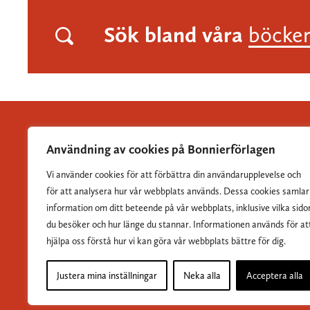
Sök bland våra
böcke
Användning av cookies på Bonnierförlagen
Vi använder cookies för att förbättra din användarupplevelse och
Albert Bonniers Förlag grundades 1837 och är Sveriges
för att analysera hur vår webbplats används. Dessa cookies samlar
största skönlitterära förlag.
information om ditt beteende på vår webbplats, inklusive vilka sido
du besöker och hur länge du stannar. Informationen används för at
hjälpa oss förstå hur vi kan göra vår webbplats bättre för dig.
Justera mina inställningar
Neka alla
Acceptera alla