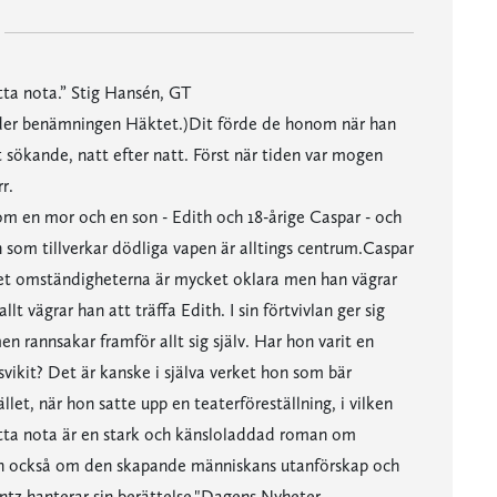
itta nota.” Stig Hansén, GT
der benämningen Häktet.)Dit förde de honom när han
t sökande, natt efter natt. Först när tiden var mogen
r.
om en mor och en son - Edith och 18-årige Caspar - och
n som tillverkar dödliga vapen är alltings centrum.Caspar
lket omständigheterna är mycket oklara men han vägrar
 vägrar han att träffa Edith. I sin förtvivlan ger sig
en rannsakar framför allt sig själv. Har hon varit en
svikit? Det är kanske i själva verket hon som bär
et, när hon satte upp en teaterföreställning, i vilken
litta nota är en stark och känsloladdad roman om
en också om den skapande människans utanförskap och
Lantz hanterar sin berättelse."Dagens Nyheter