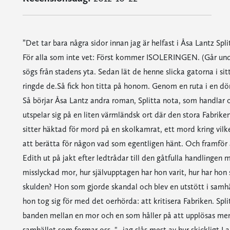
”Det tar bara några sidor innan jag är helfast i Åsa Lantz Spl
För alla som inte vet: Först kommer ISOLERINGEN. (Går un
sögs från stadens yta. Sedan lät de henne slicka gatorna i sit
ringde de.Så fick hon titta på honom. Genom en ruta i en dör
Så börjar Åsa Lantz andra roman, Splitta nota, som handlar 
utspelar sig på en liten värmländsk ort där den stora Fabrike
sitter häktad för mord på en skolkamrat, ett mord kring vi
att berätta för någon vad som egentligen hänt. Och framför allt
Edith ut på jakt efter ledtrådar till den gåtfulla handlingen m
misslyckad mor, hur självupptagen har hon varit, hur har hon 
skulden? Hon som gjorde skandal och blev en utstött i samhäll
hon tog sig för med det oerhörda: att kritisera Fabriken. Sp
banden mellan en mor och en som håller på att upplösas m
samhället som formar oss. "...jag slås mest av hur skickligt 