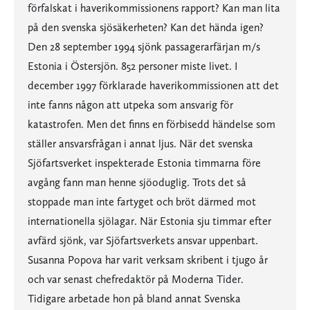
förfalskat i haverikommissionens rapport? Kan man lita
på den svenska sjösäkerheten? Kan det hända igen?
Den 28 september 1994 sjönk passagerarfärjan m/s
Estonia i Östersjön. 852 personer miste livet. I
december 1997 förklarade haverikommissionen att det
inte fanns någon att utpeka som ansvarig för
katastrofen. Men det finns en förbisedd händelse som
ställer ansvarsfrågan i annat ljus. När det svenska
Sjöfartsverket inspekterade Estonia timmarna före
avgång fann man henne sjöoduglig. Trots det så
stoppade man inte fartyget och bröt därmed mot
internationella sjölagar. När Estonia sju timmar efter
avfärd sjönk, var Sjöfartsverkets ansvar uppenbart.
Susanna Popova har varit verksam skribent i tjugo år
och var senast chefredaktör på Moderna Tider.
Tidigare arbetade hon på bland annat Svenska