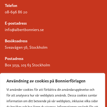
Telefon
08-696 86 20
E-postadress
info@albertbonniers.se
Besöksadress
Sveavägen 56, Stockholm
Postadress
Box 3159, 103 63 Stockholm
Användning av cookies på Bonnierförlagen
Vi använder cookies för att förbättra din användarupplevelse och
Om Bonnierförlagen
för att analysera hur vår webbplats används. Dessa cookies samlar
Cookies
information om ditt beteende på vår webbplats, inklusive vilka sidor
du besöker och hur länge du stannar. Informationen används för att