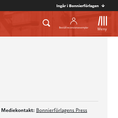
Ingår i Bonnierförlagen
Beställ recensionsexemplar
Meny
Mediekontakt:
Bonnierförlagens Press