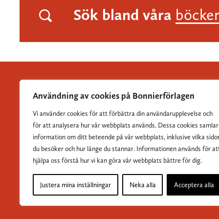
Sök bland våra
böcke
Användning av cookies på Bonnierförlagen
Vi använder cookies för att förbättra din användarupplevelse och
Albert Bonniers Förlag grundades 1837 och är Sveriges
för att analysera hur vår webbplats används. Dessa cookies samlar
största skönlitterära förlag.
information om ditt beteende på vår webbplats, inklusive vilka sido
du besöker och hur länge du stannar. Informationen används för at
hjälpa oss förstå hur vi kan göra vår webbplats bättre för dig.
Justera mina inställningar
Neka alla
Acceptera alla