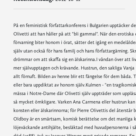
På en feministisk författarkonferens i Bulgarien upptäcker de
Olivetti att han håller på att "bli gammal". När den erotiska
förvarning biter honom i örat, sätter det igång en medelålde
själv utan också för hans familj och hans författargärning. Sk
drömmar om att skaffa sig en älskarinna.I våndan över att live
mer självupptagen och krävande. Hustrun, den sakliga Vanja O
allt förnuft. Bilden av henne blir ett fängelse för dem båda. T
eller bara uppdiktat av honom själv.Kulmen - "en tragikomisk k
mässa i Notre-Dame där Olivetti själv uppträder som uppläsare.
så mycket ömkligare. Varken Ana Carmena eller hustrun kan 
konsten eller älskarinnorna; för Pierre Olivettis del återstår
Oldboy är en smärtsam, komisk berättelse om det manliga kli
löjeväckande antihjälte, besläktad med huvudpersonerna i så
död (1988), två av Jacques Werups mest prisade romaner. En