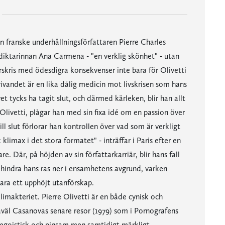
n franske underhållningsförfattaren Pierre Charles
 diktarinnan Ana Carmena - "en verklig skönhet" - utan
rskris med ödesdigra konsekvenser inte bara för Olivetti
rivandet är en lika dålig medicin mot livskrisen som hans
t tycks ha tagit slut, och därmed kärleken, blir han allt
livetti, plågar han med sin fixa idé om en passion över
ill slut förlorar han kontrollen över vad som är verkligt
limax i det stora formatet" - inträffar i Paris efter en
 Där, på höjden av sin författarkarriär, blir hans fall
hindra hans ras ner i ensamhetens avgrund, varken
 bara ett upphöjt utanförskap.
makteriet. Pierre Olivetti är en både cynisk och
väl Casanovas senare resor (1979) som i Pornografens
 egoistisk och pinsam men samtidigt märkligt