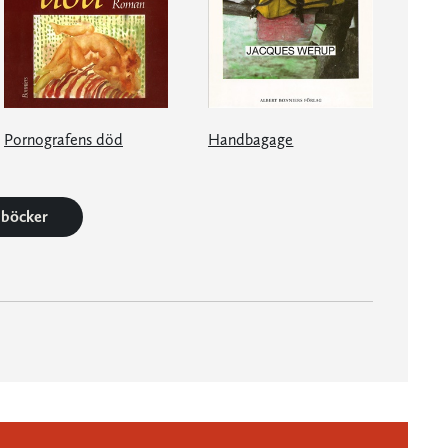
Pornografens död
Handbagage
4 böcker