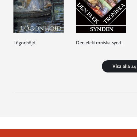
I ögonhöjd
Den elektroniska synden - och andra Parismotiv från 1980-talet
Visa alla 2