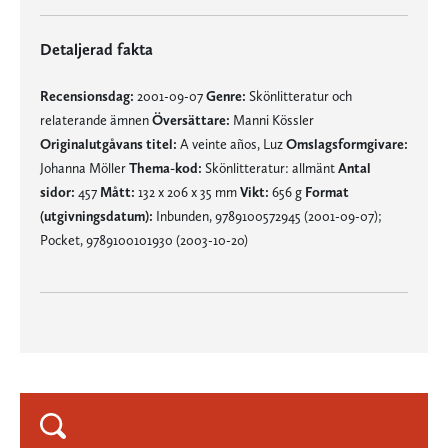
Detaljerad fakta
Recensionsdag:
2001-09-07
Genre:
Skönlitteratur och
relaterande ämnen
Översättare:
Manni Kössler
Originalutgåvans titel:
A veinte años, Luz
Omslagsformgivare:
Johanna Möller
Thema-kod:
Skönlitteratur: allmänt
Antal
sidor:
457
Mått:
132 x 206 x 35 mm
Vikt:
656 g
Format
(utgivningsdatum):
Inbunden, 9789100572945 (2001-09-07);
Pocket, 9789100101930 (2003-10-20)