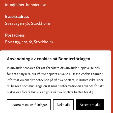
info@albertbonniers.se
Besöksadress
Sveavägen 56, Stockholm
Postadress
Box 3159, 103 63 Stockholm
Användning av cookies på Bonnierförlagen
Vi använder cookies för att förbättra din användarupplevelse och
Om Bonnierförlagen
för att analysera hur vår webbplats används. Dessa cookies samlar
Cookies
information om ditt beteende på vår webbplats, inklusive vilka sidor
du besöker och hur länge du stannar. Informationen används för att
Integritetspolicy
hjälpa oss förstå hur vi kan göra vår webbplats bättre för dig.
Justera mina inställningar
Neka alla
Acceptera alla