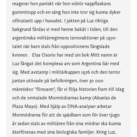
reagerar hon paniskt när hon vidrör nappflaskans
gummitopp och en sång hon inte tror sig kunna dyker
oförutsett upp i huvudet. I jakten på Luz riktiga
bakgrund färdas vi med henne bakåt i tiden, till den
argentinska militärregimens terroraktioner på 1970-
talet när barn stals från oppositionens fängslade
kvinnor. Elsa Osorio har med sin bok Mitt namn är
Luz fångat det komplexa arv som Argentina bär med
sig. Med avstamp i militärkuppen 1976 och den terror
juntan utövade på befolkningen, över 30 000
människor "försvann", får vi följa historien fram till idag
och de omtalade Mormödrarnas kamp (Abuelas de
Plaza Mayo). Med hjälp av DNA-analyser arbetar
Mormödrarna för att de spädbarn som för över tjugo
år sedan stals av militären från sina mödrar ska kunna
återförenas med sina biologiska familjer. Kring Luz,