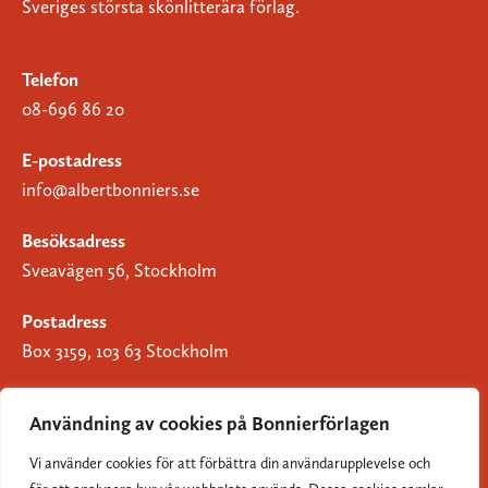
Sveriges största skönlitterära förlag.
Telefon
08-696 86 20
E-postadress
info@albertbonniers.se
Besöksadress
Sveavägen 56, Stockholm
Postadress
Box 3159, 103 63 Stockholm
Användning av cookies på Bonnierförlagen
Vi använder cookies för att förbättra din användarupplevelse och
Om Bonnierförlagen