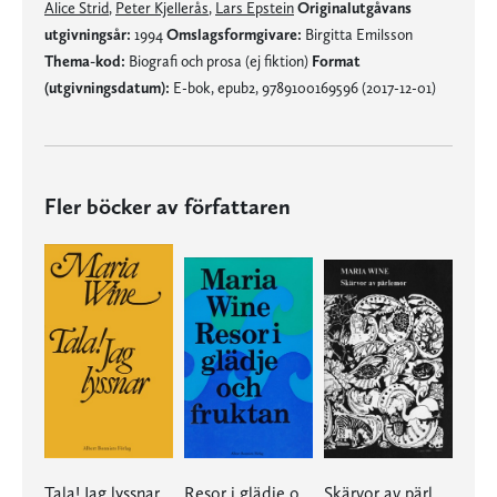
Alice Strid
,
Peter Kjellerås
,
Lars Epstein
Originalutgåvans
utgivningsår:
1994
Omslagsformgivare:
Birgitta Emilsson
Thema-kod:
Biografi och prosa (ej fiktion)
Format
(utgivningsdatum):
E-bok, epub2, 9789100169596 (2017-12-01)
Fler böcker av författaren
Tala! Jag lyssnar
Resor i glädje och i fruktan
Skärvor av pärlemor