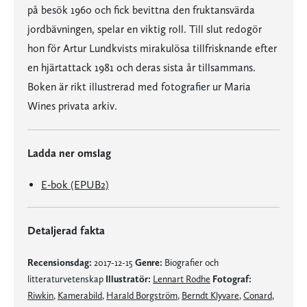
på besök 1960 och fick bevittna den fruktansvärda
jordbävningen, spelar en viktig roll. Till slut redogör
hon för Artur Lundkvists mirakulösa tillfrisknande efter
en hjärtattack 1981 och deras sista år tillsammans.
Boken är rikt illustrerad med fotografier ur Maria
Wines privata arkiv.
Ladda ner omslag
E-bok (EPUB2)
Detaljerad fakta
Recensionsdag:
2017-12-15
Genre:
Biografier och
litteraturvetenskap
Illustratör:
Lennart Rodhe
Fotograf:
Riwkin
,
Kamerabild
,
Harald Borgström
,
Berndt Klyvare
,
Conard
,