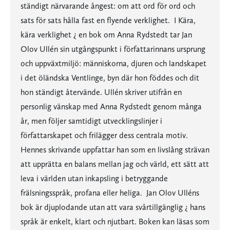
ständigt närvarande ångest: om att ord för ord och
sats för sats hålla fast en flyende verklighet. I Kära,
kära verklighet ¿ en bok om Anna Rydstedt tar Jan
Olov Ullén sin utgångspunkt i författarinnans ursprung
och uppväxtmiljö: människorna, djuren och landskapet
i det öländska Ventlinge, byn där hon föddes och dit
hon ständigt återvände. Ullén skriver utifrån en
personlig vänskap med Anna Rydstedt genom många
år, men följer samtidigt utvecklingslinjer i
författarskapet och frilägger dess centrala motiv.
Hennes skrivande uppfattar han som en livslång strävan
att upprätta en balans mellan jag och värld, ett sätt att
leva i världen utan inkapsling i betryggande
frälsningsspråk, profana eller heliga. Jan Olov Ulléns
bok är djuplodande utan att vara svårtillgänglig ¿ hans
språk är enkelt, klart och njutbart. Boken kan läsas som