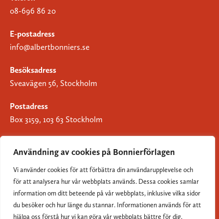
08-696 86 20
E-postadress
info@albertbonniers.se
Besöksadress
Sveavägen 56, Stockholm
Postadress
Box 3159, 103 63 Stockholm
Användning av cookies på Bonnierförlagen
Vi använder cookies för att förbättra din användarupplevelse och
Om Bonnierförlagen
för att analysera hur vår webbplats används. Dessa cookies samlar
Cookies
information om ditt beteende på vår webbplats, inklusive vilka sidor
du besöker och hur länge du stannar. Informationen används för att
Integritetspolicy
hjälpa oss förstå hur vi kan göra vår webbplats bättre för dig.