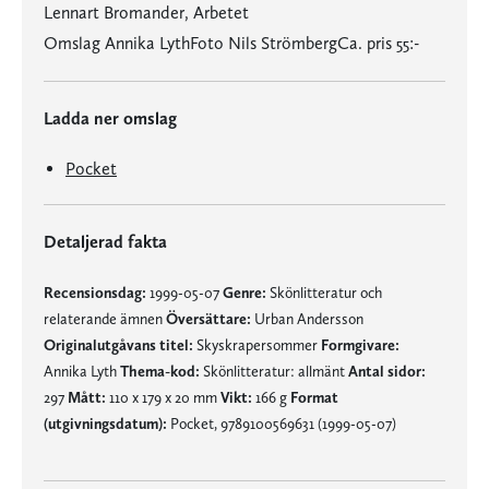
Lennart Bromander, Arbetet
Omslag Annika LythFoto Nils StrömbergCa. pris 55:-
Ladda ner omslag
Pocket
Detaljerad fakta
Recensionsdag:
1999-05-07
Genre:
Skönlitteratur och
relaterande ämnen
Översättare:
Urban Andersson
Originalutgåvans titel:
Skyskrapersommer
Formgivare:
Annika Lyth
Thema-kod:
Skönlitteratur: allmänt
Antal sidor:
297
Mått:
110 x 179 x 20 mm
Vikt:
166 g
Format
(utgivningsdatum):
Pocket, 9789100569631 (1999-05-07)