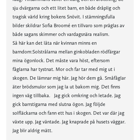
sju dvärgarna och ett litet barn, en både dråplig och
tragisk värld kring bokens Snövit. I stämningsfulla
bilder skildrar Sofia Broomé en tillvaro som präglas av
både sagans skimmer och vardagsnära realism.
Så här kan det låta när kvinnan minns en
barndom:Solstrålarna mellan ginkobladen rödfärgar
mina ögonlock. Det måste vara höst, eftersom
fåglarna har tystnat. Mor och far tar med mig ut i
skogen. De lämnar mig här. Jag hör dem gå. Småfåglar
äter brödsmulor som jag la ut bakom mig. Det finns
ingen väg tillbaka. Jag gick omkring och letade. Jag
gick barrstigarna med slutna ögon. Jag följde
solfläckarna och fann ett hus i skogen. Det var där jag
växte upp. Jag väntade. Jag knaprade på husets väggar.
Jag blir aldrig mätt.