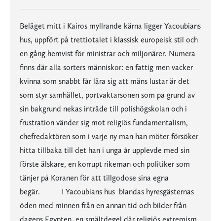
Beläget mitt i Kairos myllrande kärna ligger Yacoubians
hus, uppfört på trettiotalet i klassisk europeisk stil och
en gång hemvist för ministrar och miljonärer. Numera
finns där alla sorters människor: en fattig men vacker
kvinna som snabbt får lära sig att mäns lustar är det
som styr samhället, portvaktarsonen som på grund av
sin bakgrund nekas inträde till polishögskolan och i
frustration vänder sig mot religiös fundamentalism,
chefredaktören som i varje ny man han möter försöker
hitta tillbaka till det han i unga år upplevde med sin
förste älskare, en korrupt rikeman och politiker som
tänjer på Koranen för att tillgodose sina egna
begär. I Yacoubians hus blandas hyresgästernas
öden med minnen från en annan tid och bilder från
dagens Egypten, en smältdegel där religiös extremism