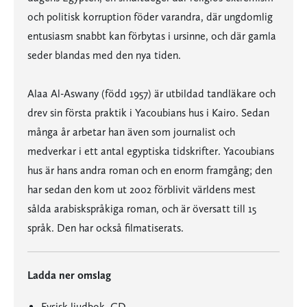
och politisk korruption föder varandra, där ungdomlig
entusiasm snabbt kan förbytas i ursinne, och där gamla
seder blandas med den nya tiden.
Alaa Al-Aswany (född 1957) är utbildad tandläkare och
drev sin första praktik i Yacoubians hus i Kairo. Sedan
många år arbetar han även som journalist och
medverkar i ett antal egyptiska tidskrifter. Yacoubians
hus är hans andra roman och en enorm framgång; den
har sedan den kom ut 2002 förblivit världens mest
sålda arabiskspråkiga roman, och är översatt till 15
språk. Den har också filmatiserats.
Ladda ner omslag
Fysisk ljudbok, CD