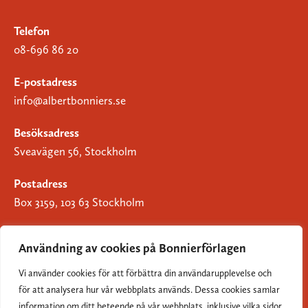
Telefon
08-696 86 20
E-postadress
info@albertbonniers.se
Besöksadress
Sveavägen 56, Stockholm
Postadress
Box 3159, 103 63 Stockholm
Användning av cookies på Bonnierförlagen
Vi använder cookies för att förbättra din användarupplevelse och
Om Bonnierförlagen
för att analysera hur vår webbplats används. Dessa cookies samlar
Cookies
information om ditt beteende på vår webbplats, inklusive vilka sidor