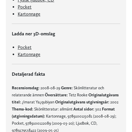
Pocket
Kartonnage
Ladda ner 3D-omslag
Pocket
Kartonnage
Detaljerad fakta
Recensionsdag:
2008-08-29
Genre:
Skönlitteratur och
relaterande ämnen
Översättare:
Tetz Rooke
Originalutgåvans
titel:
¿Imarat Ya¿qubiyan
Originalutgåvans utgivningsår:
2002
Thema-kod:
Skönlitteratur: allmänt
Antal sidor:
302
Format
(utgivningsdatum):
Kartonnage, 9789100115081 (2008-08-29);
Pocket, 9789100122089 (2009-03-20); Ljudbok, CD,
9789179538422 (2009-05-25)