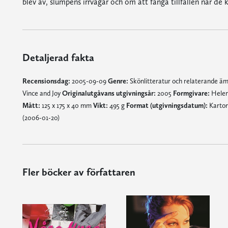
blev av, slumpens irrvägar och om att fånga tillfällen när d
Detaljerad fakta
Recensionsdag:
2005-09-09
Genre:
Skönlitteratur och relaterande ä
Vince and Joy
Originalutgåvans utgivningsår:
2005
Formgivare:
Hele
Mått:
125 x 175 x 40 mm
Vikt:
495 g
Format (utgivningsdatum):
Karton
(2006-01-20)
Fler böcker av författaren