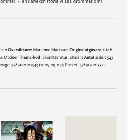
e kommer - en kärlekshistoria vi alla drömmer om!
mnen
Översättare:
Marianne Mattsson
Originalutgåvans titel:
na Modéer
Thema-kod:
Skönlitteratur: allmänt
Antal sidor:
543
nage, 9789100107543 (2005-09-09); Pocket, 9789170013324