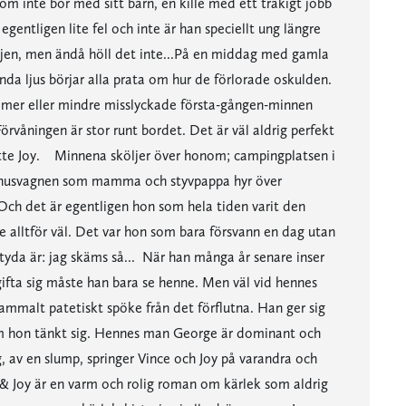
om inte bor med sitt barn, en kille med ett tråkigt jobb
entligen lite fel och inte är han speciellt ung längre
tjejen, men ändå höll det inte...På en middag med gamla
nda ljus börjar alla prata om hur de förlorade oskulden.
na mer eller mindre misslyckade första-gången-minnen
Förvåningen är stor runt bordet. Det är väl aldrig perfekt
ette Joy. Minnena sköljer över honom; campingplatsen i
r husvagnen som mamma och styvpappa hyr över
Och det är egentligen hon som hela tiden varit den
e alltför väl. Det var hon som bara försvann en dag utan
tyda är: jag skäms så... När han många år senare inser
gifta sig måste han bara se henne. Men väl vid hennes
ammalt patetiskt spöke från det förflutna. Han ger sig
 som hon tänkt sig. Hennes man George är dominant och
g, av en slump, springer Vince och Joy på varandra och
 & Joy är en varm och rolig roman om kärlek som aldrig