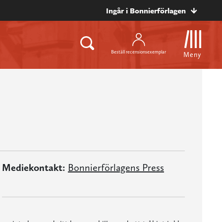
Ingår i Bonnierförlagen
Beställ recensionsexemplar
Meny
Mediekontakt:
Bonnierförlagens Press