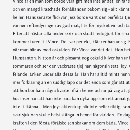
Vince är en man som borde vara gift men inte är det, en far s
och en mängd kraschade förhållanden bakom sig - allt känns eg
heller. Hans senaste flickvän Jess borde varit den perfekta 
vänner i efterdyningen av god mat, lite för mycket vin och tä
Efter att nästan alla under skrik och skratt redogjort för si
kommer turen till Vince. Det var perfekt, kläcker han ur sig. 
när man blir av med oskulden. För Vince var det det. Hon h
Hunstanton. Nitton år och pinsamt nog oskuld kliver han u
sommaren och ser den vackraste tjej han någonsin sett. Joy. 
felande länken under alla dessa år. Han har alltid mints henn
mer förklaring än en suddig lapp där det enda som går att ut
att hon bor bara några kvarter ifrån henne och är på väg att 
hus inser han att han inte bara kan dyka upp som ett annat g
inte tillkänna. Men Joys äktenskap blir inte heller riktigt
svartsjuk och skulle helst stänga in henne för världen. En da
kraften i den första förälskelsen skakar om dem båda. Vince