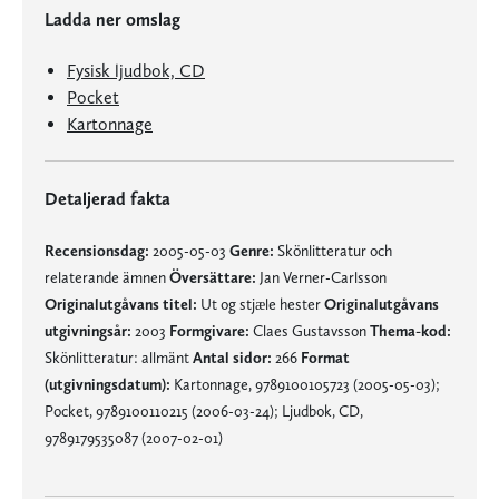
Ladda ner omslag
Fysisk ljudbok, CD
Pocket
Kartonnage
Detaljerad fakta
Recensionsdag:
2005-05-03
Genre:
Skönlitteratur och
relaterande ämnen
Översättare:
Jan Verner-Carlsson
Originalutgåvans titel:
Ut og stjæle hester
Originalutgåvans
utgivningsår:
2003
Formgivare:
Claes Gustavsson
Thema-kod:
Skönlitteratur: allmänt
Antal sidor:
266
Format
(utgivningsdatum):
Kartonnage, 9789100105723 (2005-05-03);
Pocket, 9789100110215 (2006-03-24); Ljudbok, CD,
9789179535087 (2007-02-01)