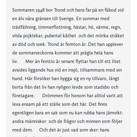
Sommaren 1948 bor Trond och hans far på en fäbod vid
en älv nära gränsen till Sverige. En sommar med
trädfällning, timmerflottning, hästar, hö, värme, regn,
vilda pojklekar, pubertal kåthet  och det mörka stråket
av död och svek. Trond är femton år. Det han upplever
de sommarveckorna kommer att prägla hela hans
liv. Mer än femtio år senare flyttar han till ett litet
avsides liggande hus vid en insjö, tillsammans med sin
hund. Här försöker han bygga sig en ny tillvaro, långt
borta från det liv han nyligen levde som stadsbo och
företagare. Drömmen för honom har alltid varit att
leva ensam på ett ställe som det här. Det finns
egentligen bara en sak som nu kan rubba hans jämvikt:
andra människor  och de frågor och minnen som följer
med dem. Och det är just vad som sker: hans