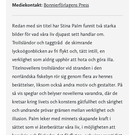
Mediekontakt:
Bonnierförlagens Press
Redan med sin titel har Stina Palm funnit två starka
bilder för vad våra liv djupast sett handlar om.
Trollsländor och taggtråd  de skimrande
lyckoögonblicken av fri flykt och, tätt intill, en
verklighet som aldrig upphör att hota och göra illa.
Titelnovellens trollsländor vid stranden i den
norrländska fiskebyn rör sig genom flera av hennes
berättelser, liksom också andra motiv och gestalter. På
så vis speglar och belyser novellerna varandra, där de
kretsar kring livets och konstens gåtfullhet och sårighet
och undrande prövar gränsen mellan verklighet och
illusion. Palm leker med minnets skapande kraft i
sättet som vi återberättar våra liv, i möjligheten att