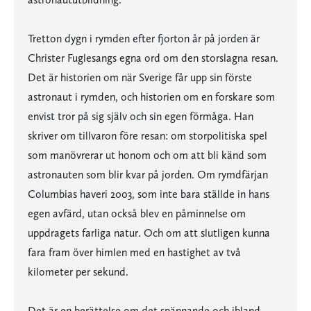
Tretton dygn i rymden efter fjorton år på jorden är
Christer Fuglesangs egna ord om den storslagna resan.
Det är historien om när Sverige får upp sin förste
astronaut i rymden, och historien om en forskare som
envist tror på sig själv och sin egen förmåga. Han
skriver om tillvaron före resan: om storpolitiska spel
som manövrerar ut honom och om att bli känd som
astronauten som blir kvar på jorden. Om rymdfärjan
Columbias haveri 2003, som inte bara ställde in hans
egen avfärd, utan också blev en påminnelse om
uppdragets farliga natur. Och om att slutligen kunna
fara fram över himlen med en hastighet av två
kilometer per sekund.
Det är en berättelse om det spännande och ibland