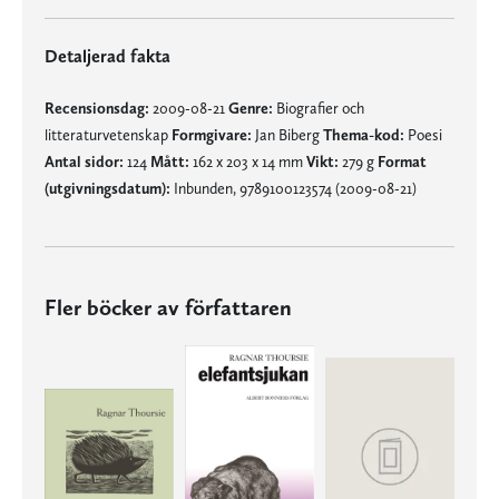
Detaljerad fakta
Recensionsdag:
2009-08-21
Genre:
Biografier och
litteraturvetenskap
Formgivare:
Jan Biberg
Thema-kod:
Poesi
Antal sidor:
124
Mått:
162 x 203 x 14 mm
Vikt:
279 g
Format
(utgivningsdatum):
Inbunden, 9789100123574 (2009-08-21)
Fler böcker av författaren