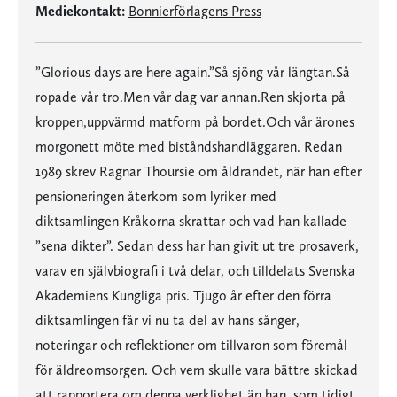
Mediekontakt:
Bonnierförlagens Press
”Glorious days are here again.”Så sjöng vår längtan.Så
ropade vår tro.Men vår dag var annan.Ren skjorta på
kroppen,uppvärmd matform på bordet.Och vår ärones
morgonett möte med biståndshandläggaren. Redan
1989 skrev Ragnar Thoursie om åldrandet, när han efter
pensioneringen återkom som lyriker med
diktsamlingen Kråkorna skrattar och vad han kallade
”sena dikter”. Sedan dess har han givit ut tre prosaverk,
varav en självbiografi i två delar, och tilldelats Svenska
Akademiens Kungliga pris. Tjugo år efter den förra
diktsamlingen får vi nu ta del av hans sånger,
noteringar och reflektioner om tillvaron som föremål
för äldreomsorgen. Och vem skulle vara bättre skickad
att rapportera om denna verklighet än han, som tidigt