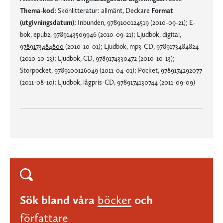
Thema-kod:
Skönlitteratur: allmänt, Deckare
Format
(utgivningsdatum):
Inbunden, 9789100124519 (2010-09-21); E-
bok, epub2, 9789143509946 (2010-09-21); Ljudbok, digital,
9789173484800
(2010-10-01); Ljudbok, mp3-CD, 9789173484824
(2010-10-13); Ljudbok, CD, 9789174330472 (2010-10-13);
Storpocket, 9789100126049 (2011-04-01); Pocket, 9789174292077
(2011-08-10); Ljudbok, lågpris-CD, 9789174130744 (2011-09-09)
Sök bland våra
böcker
och
författare