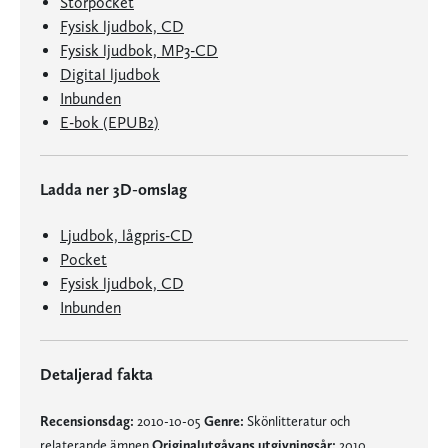
Storpocket
Fysisk ljudbok, CD
Fysisk ljudbok, MP3-CD
Digital ljudbok
Inbunden
E-bok (EPUB2)
Ladda ner 3D-omslag
Ljudbok, lågpris-CD
Pocket
Fysisk ljudbok, CD
Inbunden
Detaljerad fakta
Recensionsdag:
2010-10-05
Genre:
Skönlitteratur och
relaterande ämnen
Originalutgåvans utgivningsår:
2010