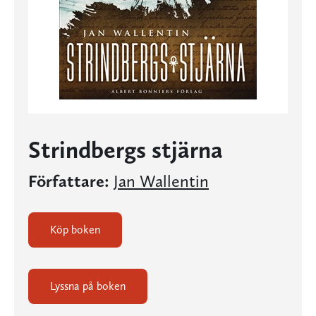
Strindbergs stjärna
Författare:
Jan Wallentin
Köp boken
Lyssna på boken