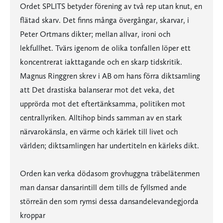
Ordet SPLITS betyder förening av två rep utan knut, en
flätad skarv. Det finns många övergångar, skarvar, i
Peter Ortmans dikter; mellan allvar, ironi och
lekfullhet. Tvärs igenom de olika tonfallen löper ett
koncentrerat iakttagande och en skarp tidskritik.
Magnus Ringgren skrev i AB om hans förra diktsamling
att Det drastiska balanserar mot det veka, det
upprörda mot det eftertänksamma, politiken mot
centrallyriken. Alltihop binds samman av en stark
närvarokänsla, en värme och kärlek till livet och
världen; diktsamlingen har undertiteln en kärleks dikt.
Orden kan verka dödasom grovhuggna träbelätenmen
man dansar dansarintill dem tills de fyllsmed ande
störreän den som rymsi dessa dansandelevandegjorda
kroppar