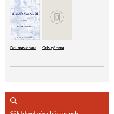
Det måste vara själen
Gnistgömma
Sök bland våra
böcker
och