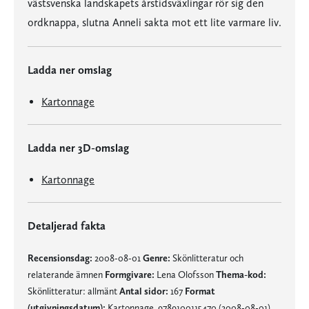
västsvenska landskapets årstidsväxlingar rör sig den
ordknappa, slutna Anneli sakta mot ett lite varmare liv.
Ladda ner omslag
Kartonnage
Ladda ner 3D-omslag
Kartonnage
Detaljerad fakta
Recensionsdag:
2008-08-01
Genre:
Skönlitteratur och
relaterande ämnen
Formgivare:
Lena Olofsson
Thema-kod:
Skönlitteratur: allmänt
Antal sidor:
167
Format
(utgivningsdatum):
Kartonnage, 9789100115470 (2008-08-01)