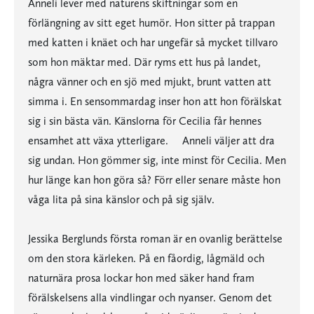
Anneli lever med naturens skiftningar som en
förlängning av sitt eget humör. Hon sitter på trappan
med katten i knäet och har ungefär så mycket tillvaro
som hon mäktar med. Där ryms ett hus på landet,
några vänner och en sjö med mjukt, brunt vatten att
simma i. En sensommardag inser hon att hon förälskat
sig i sin bästa vän. Känslorna för Cecilia får hennes
ensamhet att växa ytterligare. Anneli väljer att dra
sig undan. Hon gömmer sig, inte minst för Cecilia. Men
hur länge kan hon göra så? Förr eller senare måste hon
våga lita på sina känslor och på sig själv.
Jessika Berglunds första roman är en ovanlig berättelse
om den stora kärleken. På en fåordig, lågmäld och
naturnära prosa lockar hon med säker hand fram
förälskelsens alla vindlingar och nyanser. Genom det