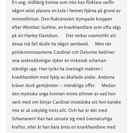
En ung, rödhårig kvinna som inte kan förklara varför
någon velat placera en kula i hennes hjärna på grund av
minnesförlust. Den fruktansvärt stympade kroppen
efter Wombat Guthrie, en knarkhandlare som ofta sågs
på sin Harley-Davidson. Det verkar osannolikt att
dessa två fall skulle ha något samband. Men när
poliskommissarierna Cardinal och Delorme bedriver
sina undersökningar dyker en irokesisk schaman
ständigt upp. Han tycks ha övertagit makten i
knarkhandeln med hjälp av åkallade andar. Andarna
kräver dock gentjänster -- mänskliga offer. Medan
den mystiska unga kvinnan minns alltmer av vad hon
varit med om börjar Cardinal misstänka att hon kanske
inte är så oskyldig trots allt. Och hur är det med
Schamanen? Kan han utrusta sig med övernaturliga
krafter, eller är han bara ännu en knarkhandlare med