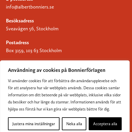
info@albertbonniers.se
Besöksadress
Sveavägen 56, Stockholm
Postadress
Box 3159, 103 63 Stockholm
Användning av cookies på Bonnierförlagen
Vi använder cookies för att förbättra din användarupplevelse och
Om Bonnierförlagen
för att analysera hur vår webbplats används. Dessa cookies samlar
Cookies
information om ditt beteende på vår webbplats, inklusive vilka sidor
du besöker och hur länge du stannar. Informationen används för att
Integritetspolicy
hjälpa oss förstå hur vi kan göra vår webbplats bättre för dig.
Justera mina inställningar
Neka alla
Acceptera alla